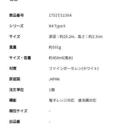
商品番号
1751T/11504
シリーズ
N4 Type II
サイズ
直径：約20.2m、高さ：約2.3cm
重量
約501g
サイズ・容量
約450ml(満水)
材質
ファインポーセレン(ホワイト)
原産国
JAPAN
注文単位
1個
機能
電子レンジ対応 食洗機対応
梱包サイズ
-
旧品番
-