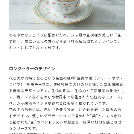
ゆるやかなシェイプに配されたペルシャ風の花模様が美しい「花
更紗」。幅広い世代の方々から愛される気品溢れるデザインで、
ギフトとしてもおすすめです。
ロングセラーのデザイン
花と実が同時になるという架空の植物“生命の樹（ツリー・オブ・
ライフ）”をモチーフに、更紗模様でのびのびと描いた異国情緒香
る優雅なデザインです。生命の樹は、生命力と子孫繁栄の象徴とし
て、西アジアなどをはじめ世界中で珍重された伝統的なモチーフ。
ペルシャ絨毯やインド更紗などにも多く描かれています。
花の中心部分には、赤い「色盛り技法」と金彩を施した厚みのあ
るデザイン。優しいグラデーションで描かれた“葉”と、くっきり
と描かれた“花”のコントラストが際立ち、奥深い魅力を感じさせ
るシリーズです。