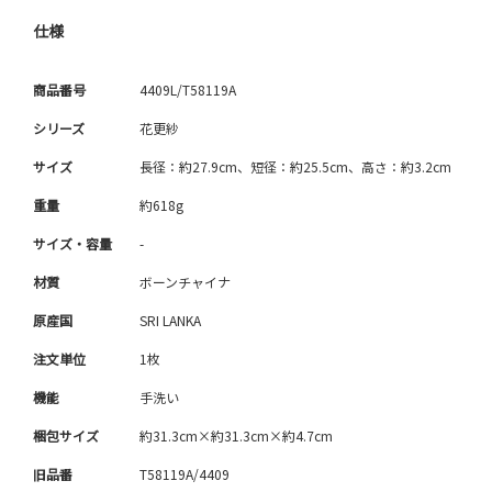
仕様
商品番号
4409L/T58119A
シリーズ
花更紗
サイズ
長径：約27.9cm、短径：約25.5cm、高さ：約3.2cm
重量
約618g
サイズ・容量
-
材質
ボーンチャイナ
原産国
SRI LANKA
注文単位
1枚
機能
手洗い
梱包サイズ
約31.3cm×約31.3cm×約4.7cm
旧品番
T58119A/4409