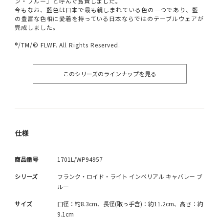
ン・ブルー」と呼んで賞賛しました。
今もなお、藍色は日本で最も親しまれている色の一つであり、藍
の豊富な色相に愛着を持っている日本ならではのテーブルウェアが
完成しました。
®/TM/© FLWF. All Rights Reserved.
このシリーズのラインナップを見る
仕様
商品番号
1701L/WP94957
シリーズ
フランク・ロイド・ライト インペリアル キャバレー ブ
ルー
サイズ
口径：約8.3cm、長径(取っ手含)：約11.2cm、高さ：約
9.1cm