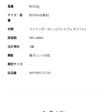
重量
約316g
サイズ・容
約300ml(満水)
量
材質
ファインポーセレン(プレミアム ホワイト)
原産国
SRI LANKA
注文単位
2個
機能
電子レンジ対応
梱包サイズ
-
旧品番
WP94957/1701