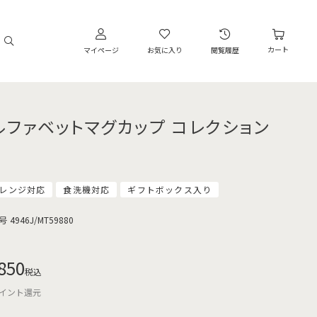
カート
マイページ
お気に入り
閲覧履歴
ルファベットマグカップ コレクション
レンジ対応
食洗機対応
ギフトボックス入り
号
4946J/MT59880
850
税込
イント還元