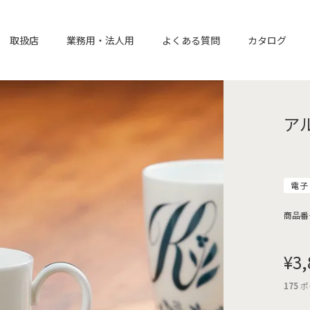
取扱店
業務用・法人用
よくある質問
カタログ
ア
電子
商品番
¥
3,
175
ポ