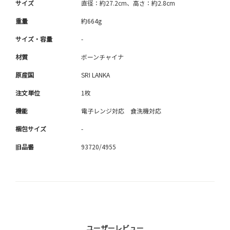
サイズ
直径：約27.2cm、高さ：約2.8cm
重量
約664g
サイズ・容量
-
材質
ボーンチャイナ
原産国
SRI LANKA
注文単位
1枚
機能
電子レンジ対応 食洗機対応
梱包サイズ
-
旧品番
93720/4955
ユーザーレビュー