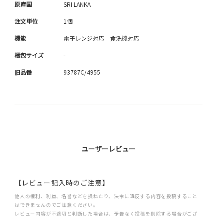
原産国
SRI LANKA
注文単位
1個
機能
電子レンジ対応 食洗機対応
梱包サイズ
-
旧品番
93787C/4955
ユーザーレビュー
【レビュー記入時のご注意】
他人の権利、利益、名誉などを損ねたり、法令に違反する内容を投稿すること
はできませんのでご注意ください。
レビュー内容が不適切と判断した場合は、予告なく投稿を削除する場合がござ