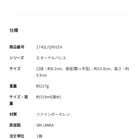
仕様
商品番号
1742L/Q001EA
シリーズ
エターナルパレス
サイズ
口径：約8.2cm、長径(取っ手含)：約10.8cm、高さ：約
9.9cm
重量
約227g
サイズ・容
約310ml(満水)
量
材質
ファインポーセレン
原産国
SRI LANKA
注文単位
1個