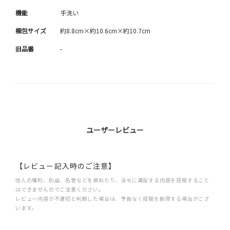
機能
手洗い
梱包サイズ
約8.8cm×約10.6cm×約10.7cm
旧品番
-
ユーザーレビュー
【レビュー記入時のご注意】
他人の権利、利益、名誉などを損ねたり、法令に違反する内容を投稿すること
はできませんのでご注意ください。
レビュー内容が不適切と判断した場合は、予告なく投稿を削除する場合がござ
います。