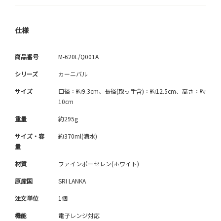
仕様
商品番号
M-620L/Q001A
シリーズ
カーニバル
サイズ
口径：約9.3cm、長径(取っ手含)：約12.5cm、高さ：約
10cm
重量
約295g
サイズ・容
約370ml(満水)
量
材質
ファインポーセレン(ホワイト)
原産国
SRI LANKA
注文単位
1個
機能
電子レンジ対応