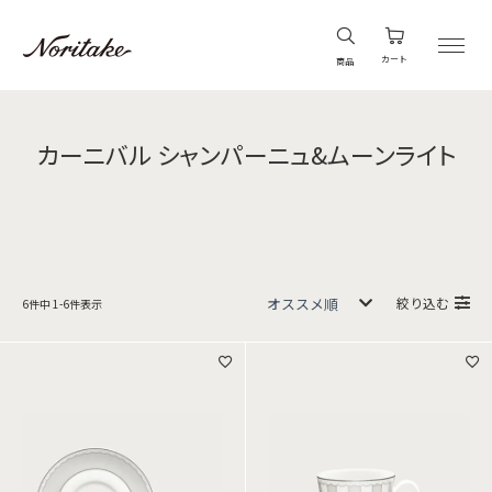
カート
商品
カーニバル シャンパーニュ&ムーンライト
絞り込む
6
件中
1
-
6
件表示