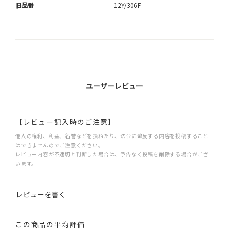
旧品番
12Y/306F
ユーザーレビュー
【レビュー記入時のご注意】
他人の権利、利益、名誉などを損ねたり、法令に違反する内容を投稿すること
はできませんのでご注意ください。
レビュー内容が不適切と判断した場合は、予告なく投稿を削除する場合がござ
います。
レビューを書く