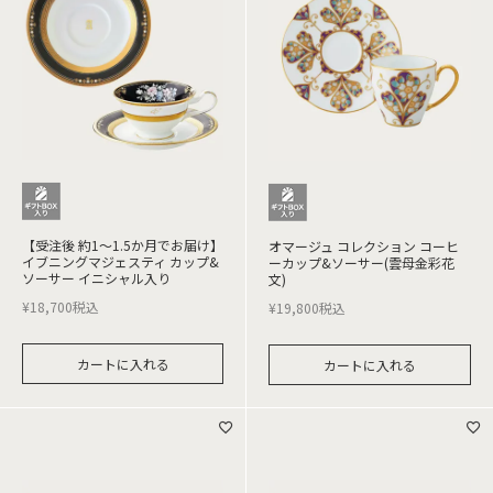
【受注後 約1～1.5か月でお届け】
オマージュ コレクション コーヒ
イブニングマジェスティ カップ&
ーカップ&ソーサー(雲母金彩花
ソーサー イニシャル入り
文)
¥
18,700
税込
¥
19,800
税込
カートに入れる
カートに入れる