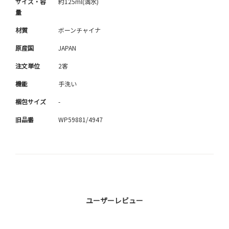
サイズ・容
約125ml(満水)
量
材質
ボーンチャイナ
原産国
JAPAN
注文単位
2客
機能
手洗い
梱包サイズ
-
旧品番
WP59881/4947
ユーザーレビュー