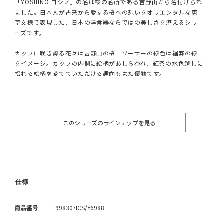
「YOSHINO ヨシノ」の名は桜の名所である吉野山から名付けられ
ました。日本人が古来から愛する桜への想いをオリエンタルな唐
草文様で表現した、日本の洋食器ならではの美しさを湛えるシリ
ーズです。
カップに咲き誇る花々は吉野山の桜、ソーサーの緑色は裾野の緑
をイメージ。カップの内側に絵柄があしらわれ、紅茶の水色越しに
揺れる絵柄を愛でていただける趣向もまた優雅です。
このシリーズのラインナップを見る
仕様
商品番号
998307ICS/Y6988