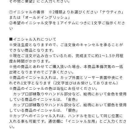
その他ご要望』にご入力ください。
①イニシャルの書体 ※2種類よりお選びください「ナウティカ」
または「オールドイングリッシュ」
②希望のイニシャル文字を１アイテムにつきに1文字ご指示くださ
い
■イニシャル入れについて
※受注生産となりますので、ご注文後のキャンセルを承ることが
できない商品となります。
※現在ご注文が込み合っているため、完成までに約1～1.5か月程
度お時間がかかります。
※他の商品とあわせてご購入頂いた場合、本商品準備次第の一括
出荷となりますのでご了承ください。
※商品のイニシャル入れは、カップ外面とソーサー表面中央にそ
れぞれ1文字となります（2文字並びはお受けしておりません）
※商品のイニシャルの色は当社にお任せください。
カップ口部縁取りやハンドル部分など、絵柄において金色を使用
している商品のイニシャルは、「金色」
カップ口部縁取りやハンドル部分など、絵柄において銀色を使用
している商品のイニシャルは、「銀色」
※カップへのイニシャル入れは、ハンドルを左にして同じ位置に
入れる事も可能です。通信欄に「イニシャル左用」とご入力くださ
い。