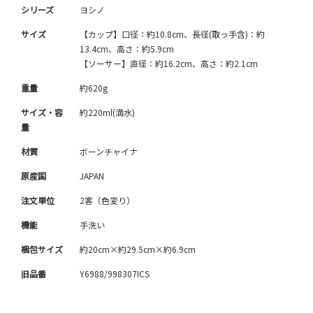
シリーズ
ヨシノ
サイズ
【カップ】口径：約10.8cm、長径(取っ手含)：約
13.4cm、高さ：約5.9cm
【ソーサー】直径：約16.2cm、高さ：約2.1cm
重量
約620g
サイズ・容
約220ml(満水)
量
材質
ボーンチャイナ
原産国
JAPAN
注文単位
2客（色変り）
機能
手洗い
梱包サイズ
約20cm×約29.5cm×約6.9cm
旧品番
Y6988/998307ICS