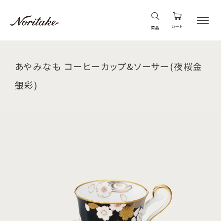
カート
商品
あやみなも コーヒーカップ&ソーサー(夜桜金
銀彩)