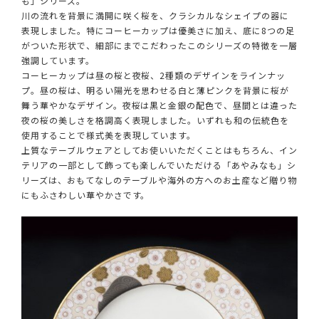
も」シリーズ。
川の流れを背景に満開に咲く桜を、クラシカルなシェイプの器に
表現しました。特にコーヒーカップは優美さに加え、底に8つの足
がついた形状で、細部にまでこだわったこのシリーズの特徴を一層
強調しています。
コーヒーカップは昼の桜と夜桜、2種類のデザインをラインナッ
プ。昼の桜は、明るい陽光を思わせる白と薄ピンクを背景に桜が
舞う華やかなデザイン。夜桜は黒と金銀の配色で、昼間とは違った
夜の桜の美しさを格調高く表現しました。いずれも和の伝統色を
使用することで様式美を表現しています。
上質なテーブルウェアとしてお使いいただくことはもちろん、イン
テリアの一部として飾っても楽しんでいただける「あやみなも」シ
リーズは、おもてなしのテーブルや海外の方へのお土産など贈り物
にもふさわしい華やかさです。