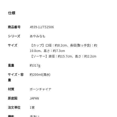
仕様
商品番号
4939-1J/T52506
シリーズ
あやみなも
サイズ
【カップ】口径：約8.2cm、長径(取っ手含)：約
10.8cm、高さ：約7.3cm
【ソーサー】直径：約15.7cm、高さ：約2.2cm
重量
約317g
サイズ・容
約200ml(満水)
量
材質
ボーンチャイナ
原産国
JAPAN
注文単位
1客
機能
手洗い