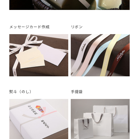
メッセージカード作成
リボン
熨斗（のし）
手提袋