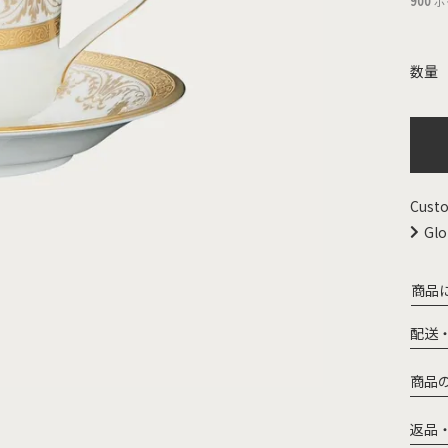
900
ポ
Custo
Glo
商品
配送
商品
返品