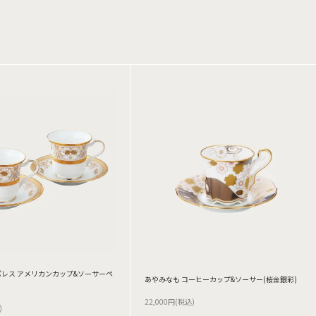
レス アメリカンカップ&ソーサーペ
あやみなも コーヒーカップ&ソーサー(桜金銀彩)
22,000円(税込)
)