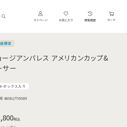
カート
マイページ
お気に入り
閲覧履歴
営店限定
ョージアンパレス アメリカンカップ&
ーサー
トボックス入り
号
4858J/T59589
,800
税込