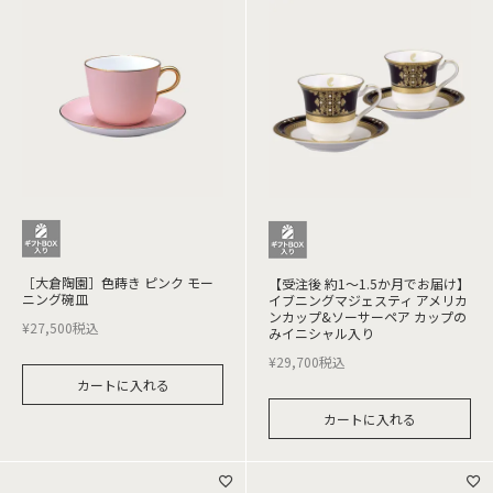
［大倉陶園］色蒔き ピンク モー
【受注後 約1～1.5か月でお届け】
ニング碗皿
イブニングマジェスティ アメリカ
ンカップ&ソーサーペア カップの
¥
27,500
税込
みイニシャル入り
¥
29,700
税込
カートに入れる
カートに入れる