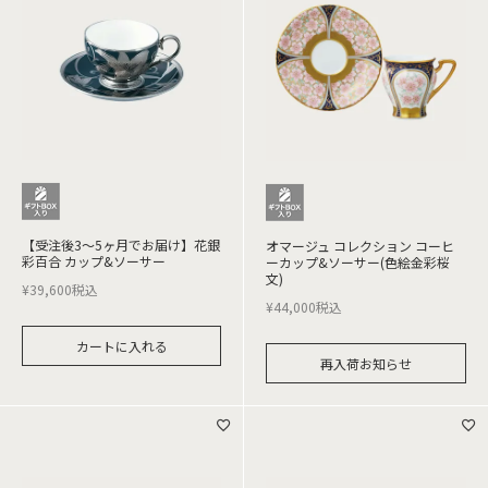
【受注後3～5ヶ月でお届け】花銀
オマージュ コレクション コーヒ
彩百合 カップ&ソーサー
ーカップ&ソーサー(色絵金彩桜
文)
¥
39,600
税込
¥
44,000
税込
カートに入れる
再入荷お知らせ