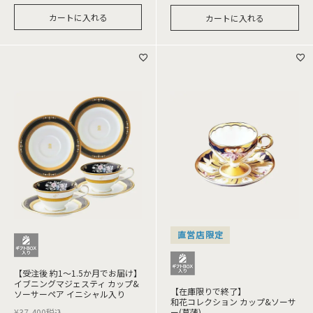
カートに入れる
カートに入れる
直営店限定
【受注後 約1～1.5か月でお届け】
イブニングマジェスティ カップ&
【在庫限りで終了】
ソーサーペア イニシャル入り
和花コレクション カップ&ソーサ
¥
37,400
税込
ー(菖蒲)