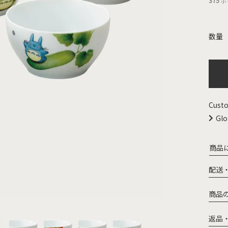
375
ポ
Custo
Glo
商品
配送
商品
返品