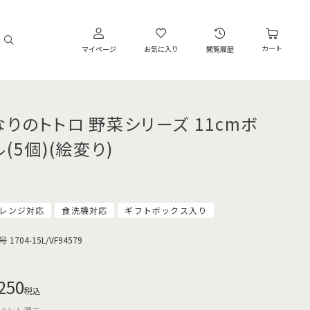
カート
マイページ
お気に入り
閲覧履歴
なりのトトロ 野菜シリーズ 11cmボ
(5個)(絵変り)
レンジ対応
食洗機対応
ギフトボックス入り
号
1704-15L/VF94579
250
税込