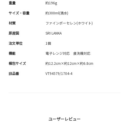
重量
約196g
サイズ・容量
約300ml(満水)
材質
ファインポーセレン(ホワイト)
原産国
SRI LANKA
注文単位
1個
機能
電子レンジ対応 食洗機対応
梱包サイズ
約12.2cm×約12cm×約6.8cm
旧品番
VT94579/1704-4
ユーザーレビュー