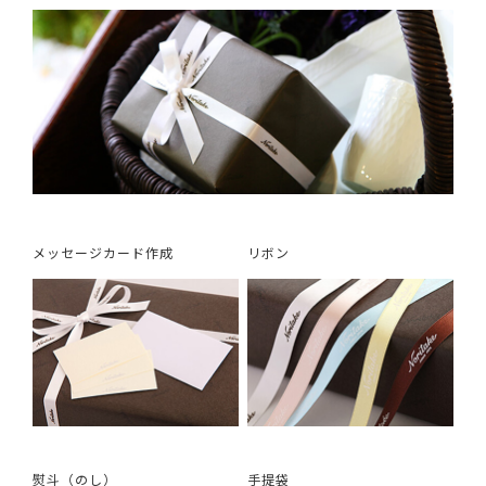
メッセージカード作成
リボン
熨斗（のし）
手提袋