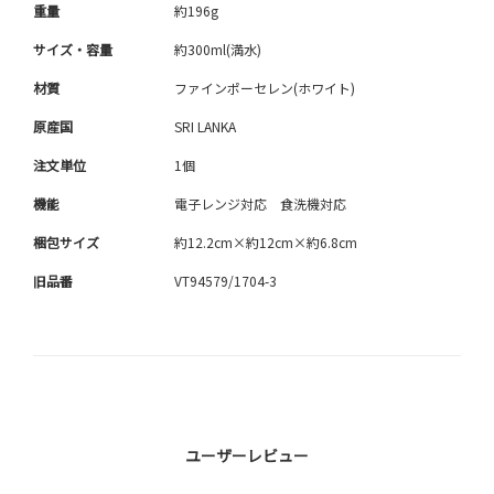
重量
約196g
サイズ・容量
約300ml(満水)
材質
ファインポーセレン(ホワイト)
原産国
SRI LANKA
注文単位
1個
機能
電子レンジ対応 食洗機対応
梱包サイズ
約12.2cm×約12cm×約6.8cm
旧品番
VT94579/1704-3
ユーザーレビュー