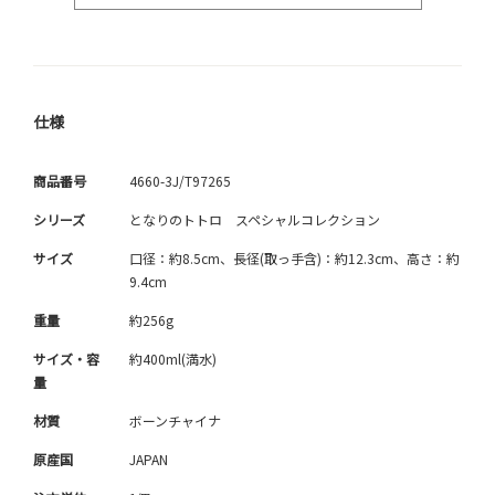
仕様
商品番号
4660-3J/T97265
シリーズ
となりのトトロ スペシャルコレクション
サイズ
口径：約8.5cm、長径(取っ手含)：約12.3cm、高さ：約
9.4cm
重量
約256g
サイズ・容
約400ml(満水)
量
材質
ボーンチャイナ
原産国
JAPAN