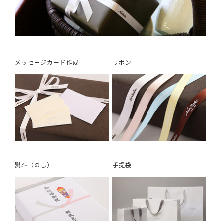
メッセージカード作成
リボン
熨斗（のし）
手提袋