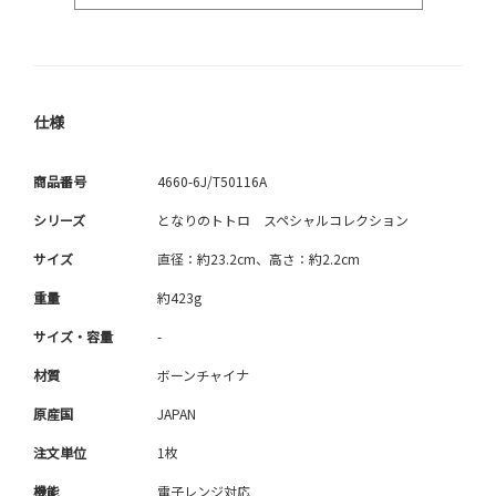
仕様
商品番号
4660-6J/T50116A
シリーズ
となりのトトロ スペシャルコレクション
サイズ
直径：約23.2cm、高さ：約2.2cm
重量
約423g
サイズ・容量
-
材質
ボーンチャイナ
原産国
JAPAN
注文単位
1枚
機能
電子レンジ対応