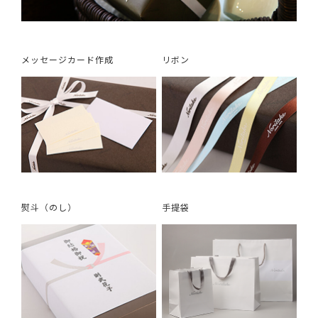
メッセージカード作成
リボン
熨斗（のし）
手提袋