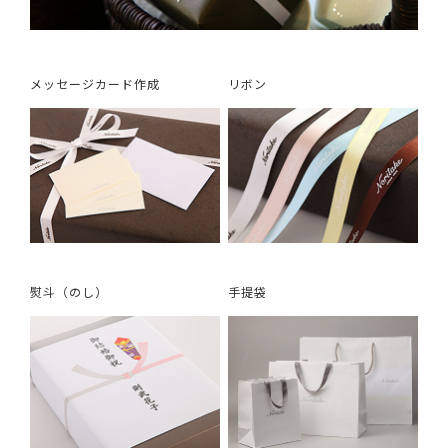
メッセージカード作成
リボン
熨斗（のし）
手提袋