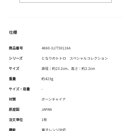
仕様
商品番号
4660-3J/T50116A
シリーズ
となりのトトロ スペシャルコレクション
サイズ
直径：約23.2cm、高さ：約2.2cm
重量
約423g
サイズ・容量
-
材質
ボーンチャイナ
原産国
JAPAN
注文単位
1枚
機能
電子レンジ対応