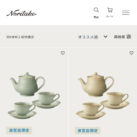
カート
商品
再検索
394
件中
1
-
60
件表示
直営店限定
直営店限定