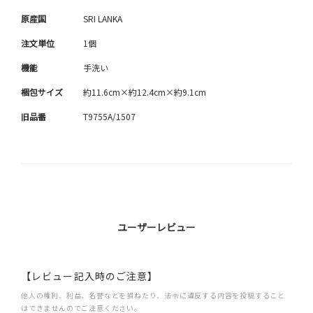
原産国
SRI LANKA
注文単位
1個
機能
手洗い
梱包サイズ
約11.6cm×約12.4cm×約9.1cm
旧品番
T9755A/1507
ユーザーレビュー
【レビュー記入時のご注意】
他人の権利、利益、名誉などを損ねたり、法令に違反する内容を投稿すること
はできませんのでご注意ください。