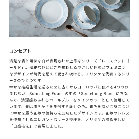
コンセプト
清楚な青と可憐な白が表現された上品なシリーズ「レースウッドゴ
ールド」。優雅なひとときを想わせるやさしい色調とフェミニン
なデザインが時代を超えて愛され続ける、ノリタケを代表するシリ
ーズのひとつです。
幸せな結婚生活を送るために古くからヨーロッパに伝わる4つのお
まじない「Something Four」の中の「Something Blue」にちな
んで、清潔感あふれるペールブルーをメインカラーとして使用して
います。青は清らかさを象徴する幸せの色。青色を密かに身につけ
て幸せを願う花嫁の気持ちを反映したデザインです。花嫁のドレス
を連想させるエレガントなレース模様を、ノリタケの誇る美しい
「白盛技法」で表現しました。