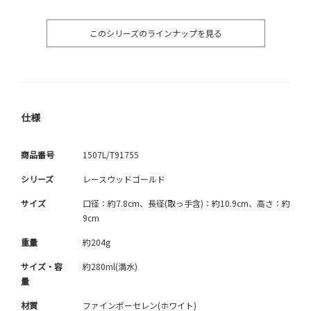
このシリーズのラインナップを見る
仕様
商品番号
1507L/T91755
シリーズ
レースウッドゴールド
サイズ
口径：約7.8cm、長径(取っ手含)：約10.9cm、高さ：約
9cm
重量
約204g
サイズ・容
約280ml(満水)
量
材質
ファインポーセレン(ホワイト)