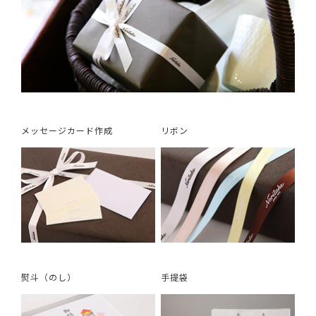
メッセージカード作成
リボン
熨斗（のし）
手提袋