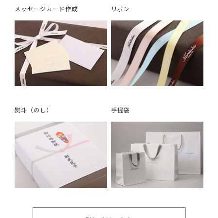
メッセージカード作成
リボン
熨斗（のし）
手提袋