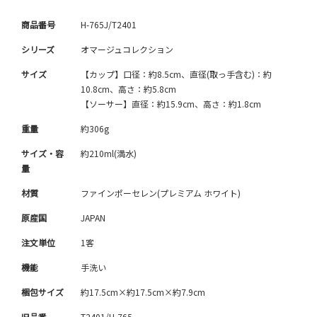
商品番号
H-765J/T2401
シリーズ
オマージュコレクション
サイズ
【カップ】口径：約8.5cm、直径(取っ手含む)：約
10.8cm、高さ：約5.8cm
【ソーサー】直径：約15.9cm、高さ：約1.8cm
重量
約306g
サイズ・容
約210ml(満水)
量
材質
ファインポーセレン(プレミアム ホワイト)
原産国
JAPAN
注文単位
1客
機能
手洗い
梱包サイズ
約17.5cm×約17.5cm×約7.9cm
旧品番
T2401/H-765