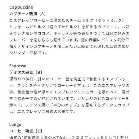
Cappuccino
カプチーノ碗皿［A］
エスプレッソコーヒーに温めたスチームミルク（ホットミルク）
とフォームドミルク（泡立てたミルク）を加えるカプチーノ。お好
みでシナモンやココア、キャラメル等の香りをつけて自分の好みの
フレーバーを愉しむ方も増えています。泡の表面にバリスタ気分で
描くデザインカプチーノを愉しみたい上級者にも適した口径の広い
シリンダー形状です。
Espresso
デミタス碗皿［B］
深煎りの微細に引いたコーヒー豆を高圧力で抽出するエスプレッ
ソ。フランスやイタリアでコーヒーと言えば、このエスプレッソの
事。黄金色の泡が浮かぶエスプレッソにシュガーを浮かべて、混ぜ
ずに飲み干すのが粋とされています。カリカリのビスコッティーを
添えて。フランス語で「半分のカップ」を意味するデミタスカップ
は、エスプレッソに最適の容量です。
Lungo
コーヒー碗皿［C］
通常の2倍程度の大量の水で抽出したエスプレッソをルンゴと呼び