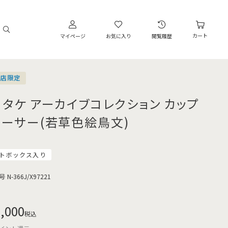
カート
マイページ
お気に入り
閲覧履歴
営店限定
リタケ アーカイブコレクション カップ
ソーサー(若草色絵鳥文)
トボックス入り
号
N-366J/X97221
,000
税込