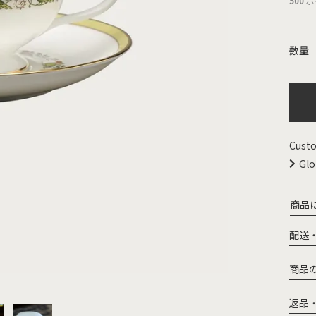
500
ポ
Custo
Glo
商品
配送
商品
返品