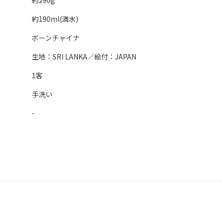
約290g
約190ml(満水)
ボーンチャイナ
生地：SRI LANKA／絵付：JAPAN
1客
手洗い
-