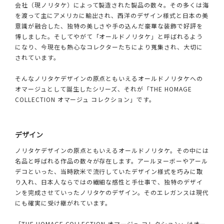
会社（現ノリタケ）によって製造された製品の数々。その多くは海
を渡って主にアメリカに輸出され、西洋のデザイン様式と日本の美
意識が融合した、独特の美しさや手の込んだ豪華な装飾で好評を
博しました。そしてやがて「オールドノリタケ」と呼ばれるよう
になり、今現在も熱心なコレクターたちにより蒐集され、大切に
されています。
そんなノリタケデザインの原点ともいえるオールドノリタケへの
オマージュとして誕生したシリーズ、それが「THE HOMAGE
COLLECTION オマージュ コレクション」です。
デザイン
ノリタケデザインの原点ともいえるオールドノリタケ。その中には
名品と呼ばれる作品の数々が存在します。アールヌーボーやアール
デコといった、当時欧米で流行していたデザイン様式を巧みに取
り入れ、日本人ならではの繊細な感性と手仕事で、独特のデザイ
ンを完成させていったノリタケのデザイン。そのエレガンスは現代
にも確実に受け継がれています。
「THE HOMAGE COLLECTION オマージュ コレクション」はオー