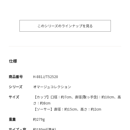
このシリーズのラインナップを見る
仕様
商品番号
H-881J/T52520
シリーズ
オマージュコレクション
サイズ
【カップ】口径：約7cm、直径(取っ手含)：約10cm、高
さ：約8cm
【ソーサー】直径：約15cm、高さ：約2cm
重量
約279g
サイズ・容
約180ml(満水)