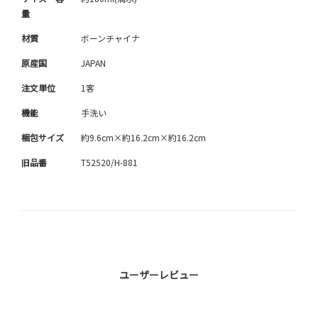
量
材質
ボーンチャイナ
原産国
JAPAN
注文単位
1客
機能
手洗い
梱包サイズ
約9.6cm×約16.2cm×約16.2cm
旧品番
T52520/H-881
ユーザーレビュー