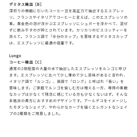
デミタス碗皿［B］
深煎りの微細に引いたコーヒー豆を高圧力で抽出するエスプレッ
ソ。フランスやイタリアでコーヒーと言えば、このエスプレッソの
事。黄金色の泡が浮かぶエスプレッソにシュガーを浮かべて、混ぜ
ずに飲み干すのが粋とされています。カリカリのビスコッティーを
添えて。フランス語で「半分のカップ」を意味するデミタスカップ
は、エスプレッソに最適の容量です。
Lungo
コーヒー碗皿［C］
通常の2倍程度の大量の水で抽出したエスプレッソをルンゴと呼び
ます。エスプレッソに比べて少し薄めで少し苦味があると言われ、
イタリア語で「ルンゴ」、英語で「ロング」と呼ばれ「長い」を
意味します。ご家庭でルンゴを愉しむ方は増える一方、専用の素敵
なカップは少なくて残念に感じている方も少なくないはず。そんな
本格派の貴方におすすめのデザインです。アールデコをイメージし
たモダンなシェイプ、やわらかなカーブを描くエレガントなシェイ
プの2種類をご用意しました。