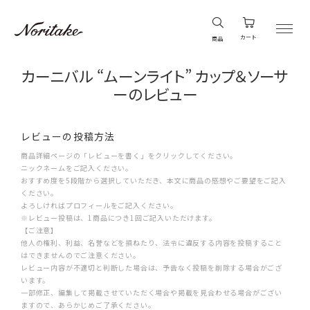
カート
商品
カーニバル “ムーンライト” カップ＆ソーサ
ーのレビュー
レビューの投稿方法
商品詳細ページの「レビューを書く」をクリックしてください。
ニックネームをご記入ください。
おすすめ度を5段階から選択していただき、本文に商品の感想やご要望をご記入
ください。
よろしければプロフィールをご記入ください。
※レビュー投稿は、1商品につき1回ご記入いただけます。
【ご注意】
他人の権利、利益、名誉などを損ねたり、法令に違反する内容を投稿すること
はできませんのでご注意ください。
レビュー内容が不適切と判断した場合は、予告なく投稿を削除する場合がござ
います。
一部修正、編集して掲載させていただく場合や掲載を見合わせる場合がござい
ますので、あらかじめご了承ください。