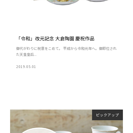
「令和」改元記念 大倉陶園 慶祝作品
御代がわりに祝意をこめて。 平成から令和元年へ。御即位され
た天皇皇后...
2019.05.01
ピックアップ