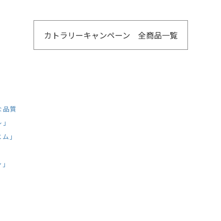
カトラリーキャンペーン 全商品一覧
な品質
レ」
エム」
ン」