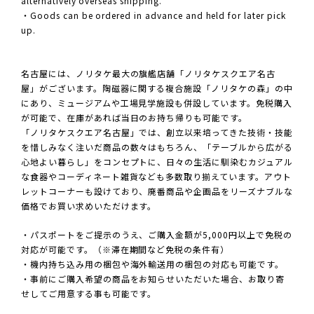
alternatively overseas shipping.
・Goods can be ordered in advance and held for later pick
up.
名古屋には、ノリタケ最大の旗艦店舗「ノリタケスクエア名古
屋」がございます。陶磁器に関する複合施設「ノリタケの森」の中
にあり、ミュージアムや工場見学施設も併設しています。免税購入
が可能で、在庫があれば当日のお持ち帰りも可能です。
「ノリタケスクエア名古屋」では、創立以来培ってきた技術・技能
を惜しみなく注いだ商品の数々はもちろん、「テーブルから広がる
心地よい暮らし」をコンセプトに、日々の生活に馴染むカジュアル
な食器やコーディネート雑貨なども多数取り揃えています。アウト
レットコーナーも設けており、廃番商品や企画品をリーズナブルな
価格でお買い求めいただけます。
・パスポートをご提示のうえ、ご購入金額が5,000円以上で免税の
対応が可能です。（※滞在期間など免税の条件有）
・機内持ち込み用の梱包や海外輸送用の梱包の対応も可能です。
・事前にご購入希望の商品をお知らせいただいた場合、お取り寄
せしてご用意する事も可能です。