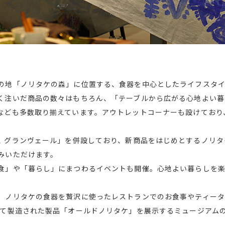
の地「ノリタケの森」に位置する、食器を中心としたライフスタ
く注いだ商品の数々はもちろん、「テーブルから広がる心地よい暮
なども多数取り揃えています。アウトレットコーナーも設けており
rt /カフェ グランヴェール」を併設しており、新商品をはじめとする
みいただけます。
食」や「暮らし」にまつわるイベントも開催。心地よい暮らしを
、ノリタケの食器を贅沢に使ったレストランでのお食事やティー
けて製造された製品「オールドノリタケ」を展示するミュージアム
。