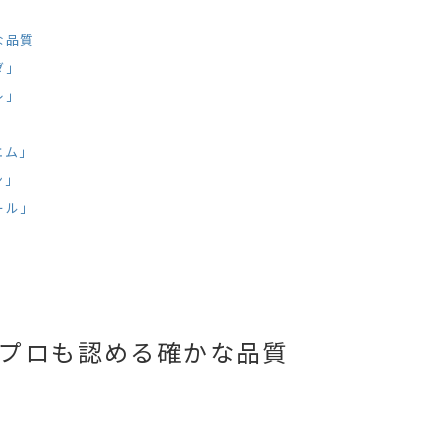
な品質
ダ」
レ」
エム」
ン」
ール」
プロも認める確かな品質