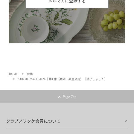
メルマガに登録する
HOME
特集
SUMMER SALE 2024｜第1弾［期間・数量限定］［終了しました］
Page Top
クラブノリタケ会員について