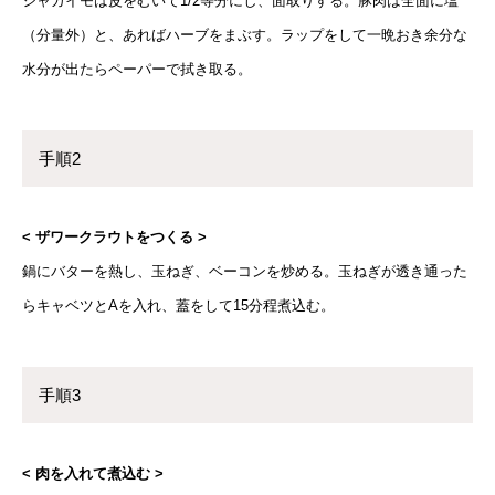
ジャガイモは皮をむいて1/2等分にし、面取りする。豚肉は全面に塩
（分量外）と、あればハーブをまぶす。ラップをして一晩おき余分な
水分が出たらペーパーで拭き取る。
手順2
< ザワークラウトをつくる >
鍋にバターを熱し、玉ねぎ、ベーコンを炒める。玉ねぎが透き通った
らキャベツとAを入れ、蓋をして15分程煮込む。
手順3
< 肉を入れて煮込む >