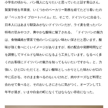
小学生の頃から、パン職人になりたいと思っていたと話す青山さん。
製菓学校を卒業後、いくつかのベーカリー勤務を経てたどり着いたの
が『ベッカライ ブロートハイム』だ。そこで、ドイツパンに出会う。
日本人にはあまり馴染みがないドイツパンだが、ライ麦を使ったパン
特有の甘みやコク、爽やかな酸味に魅了される。 「ドイツパンの魅力
は、食物繊維が豊富で他のパンにはない味わい深さだと思います。酸
味が強く食べにくいイメージがありますが、粉の配合や発酵時間など
を調整してマイルドな味わいになるよう工夫しています。なるべく多
くのお客様にドイツパンの魅力を知ってもらいたいですから」と、力
強い。ひと口いただくと、程よい酸味としっかりとした味わいが口の
中に広がる。そのまま食べるのもいいけれど、肉やチーズなど料理と
合わせて食べると、そのおいしさにさらに気がつく。オープンして1
年半が過ぎ、いまや白金の町になくてはならない存在になった。