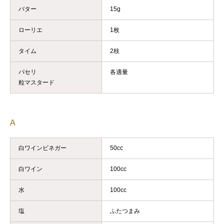
バター
15g
ローリエ
1枚
タイム
2枝
パセリ
各適量
粒マスタード
A
白ワインビネガー
50cc
白ワイン
100cc
水
100cc
塩
ふたつまみ