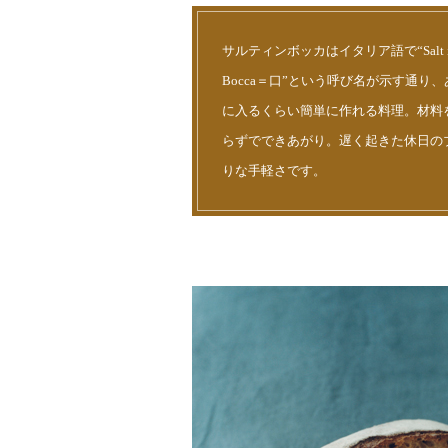
サルティンボッカはイタリア語で“Salt 
Bocca＝口”という呼び名が示す通り
に入るくらい簡単に作れる料理。材料を
らずでできあがり。遅く起きた休日の
りな手軽さです。