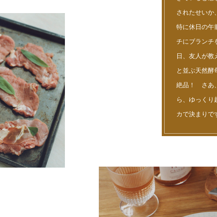
されたせいか
特に休日の午
チにブランチ
日、友人が教
と並ぶ天然酵
絶品！ さあ
ら、ゆっくり
カで決まりで