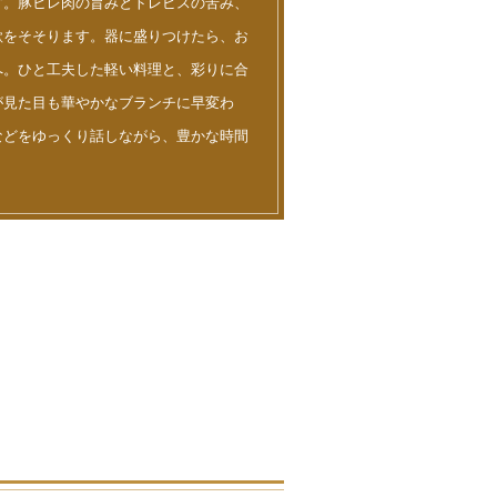
す。豚ヒレ肉の旨みとトレビスの苦み、
欲をそそります。器に盛りつけたら、お
へ。ひと工夫した軽い料理と、彩りに合
が見た目も華やかなブランチに早変わ
などをゆっくり話しながら、豊かな時間