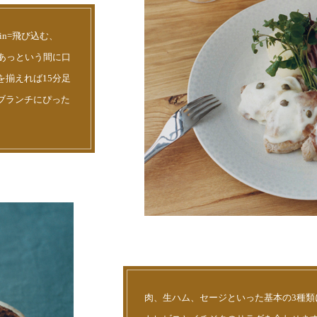
in=飛び込む、
、あっという間に口
揃えれば15分足
ブランチにぴった
肉、生ハム、セージといった基本の3種類