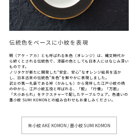
伝統色をベースに小紋を表現
明（アケ・アカ）とも呼ばれる朱色（オレンジ）は、縄文時代か
ら続くとされる伝統色で、漆器の色としても日本人にはなじみ深い
ものです。
ノリタケが新たに開発した“安全、安心”なオレンジ絵具を活か
し、日本古来の伝統色"朱色"を鮮やかに表現しました。
武士の第一礼装である裃（かみしも）から発祥した江戸小紋の柄
の中から、江戸小紋五役と呼ばれる、「鮫」「行儀」「万筋」
「大小あられ」をテクスチャーで配したテーブルウェア。色違いの
墨小紋 SUMI KOMONとの組み合わせもお楽しみください。
朱小紋 AKE KOMON / 墨小紋 SUMI KOMON