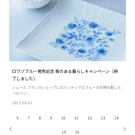
ロワゾブルー発売記念 青のある暮らしキャンペーン［終
了しました］
シェール ブランのシェープにロマンチックなブルーの花柄を配した
「ロワゾ...
2015.08.03
6
7
8
9
10
11
12
13
14
15
16