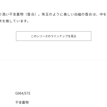
の高い干支蓋物（香合）。珠玉のように美しい白磁の香合は、中を
款を施しています。
このシリーズのラインナップを見る
G064/57E
干支蓋物