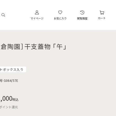
カート
マイページ
お気に入り
閲覧履歴
大倉陶園］干支蓋物 「午」
トボックス入り
号
G064/57E
,000
税込
ポイント還元