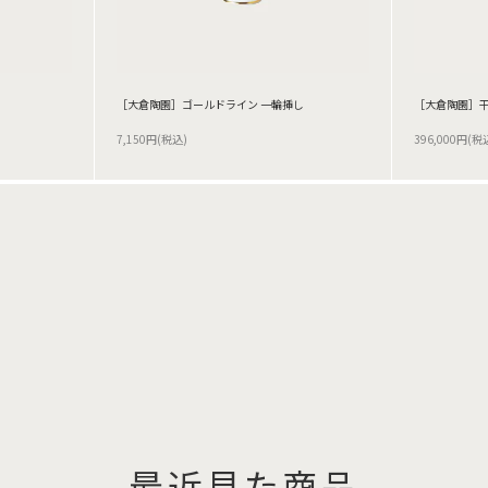
［大倉陶園］ゴールドライン 一輪挿し
［大倉陶園］干
7,150円(税込)
396,000円(税
最近見た商品