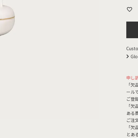
Custo
Glo
申し
「欠
ール
ご登
「欠
ある
ご注
「欠
とあ