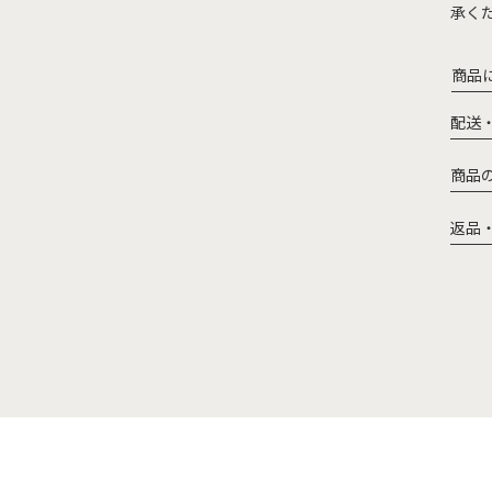
承く
商品
配送
商品
返品