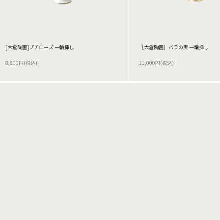
[大倉陶園]プチローズ 一輪挿し
［大倉陶園］バラの実 一輪挿し
8,800円(税込)
11,000円(税込)