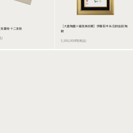
［大倉陶園×細見美術館］伊藤若冲 糸瓜群虫図 陶
支蓋物 十二支揃
額
込)
5,500,000円(税込)