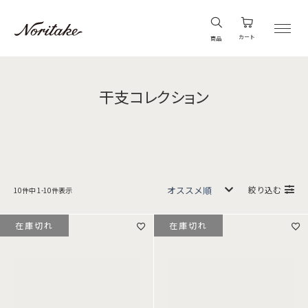
カート
商品
干支コレクション
絞り込む
10
件中
1
-
10
件表示
在庫切れ
在庫切れ