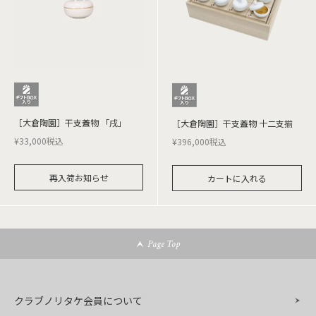
［大倉陶園］干支蓋物 「戌」
［大倉陶園］干支蓋物 十二支揃
¥
33,000
税込
¥
396,000
税込
再入荷お知らせ
カートに入れる
Page Top
クラブノリタケ会員について