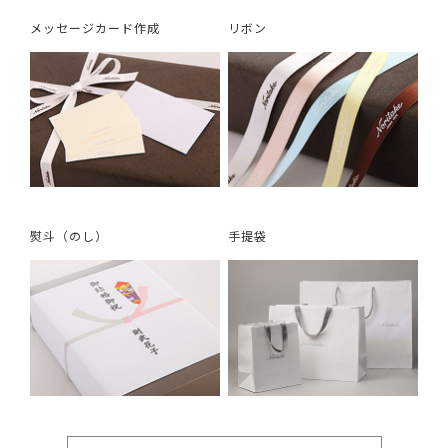
メッセージカード作成
リボン
熨斗（のし）
手提袋