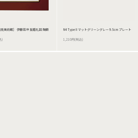
見美術館］ 伊藤若冲 鼠婚礼図 陶額
N4 Type II マットグリーングレー 9.5cm プレート
込)
1,210円(税込)