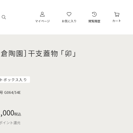
カート
マイページ
お気に入り
閲覧履歴
大倉陶園］干支蓋物 「卯」
トボックス入り
号
G064/54E
,000
税込
ポイント還元