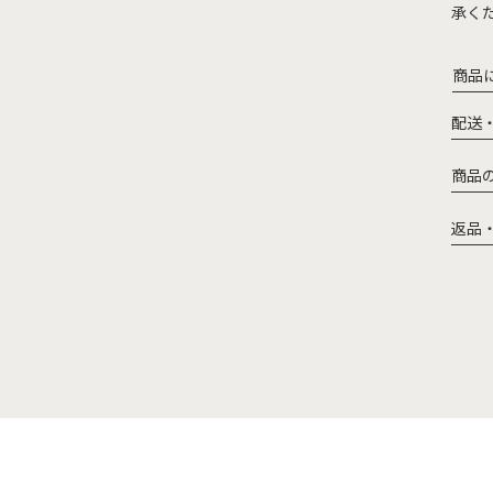
承く
商品
配送
商品
返品