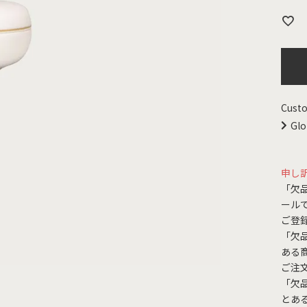
Custo
Glo
申し
「欠
ール
ご登
「欠
ある
ご注
「欠
とあ