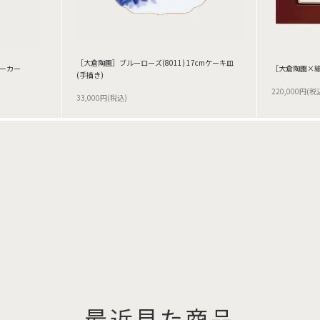
［大倉陶園］ブルーローズ(8011) 17cmケーキ皿
ベーカー
［大倉陶園×細
(手描き)
220,000円(税
33,000円(税込)
最近見た商品