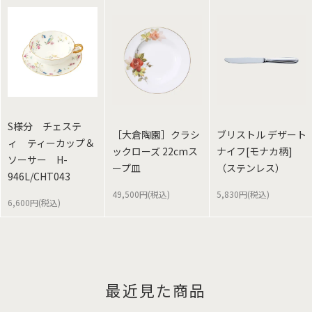
S様分 チェステ
［大倉陶園］クラシ
ブリストル デザート
ィ ティーカップ＆
ックローズ 22cmス
ナイフ[モナカ柄]
ソーサー H-
ープ皿
（ステンレス）
946L/CHT043
49,500円(税込)
5,830円(税込)
6,600円(税込)
最近見た商品