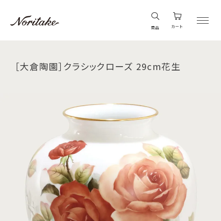
カート
商品
［大倉陶園］クラシックローズ 29cm花生