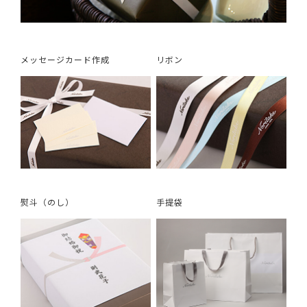
メッセージカード作成
リボン
熨斗（のし）
手提袋