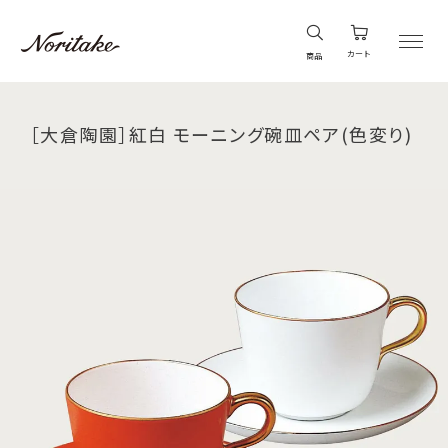
カート
商品
［大倉陶園］紅白 モーニング碗皿ペア(色変り)