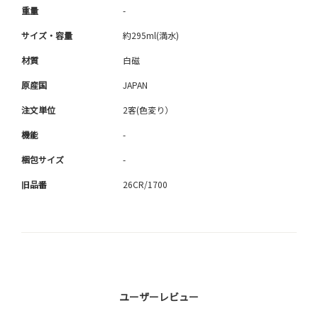
重量
-
サイズ・容量
約295ml(満水)
材質
白磁
原産国
JAPAN
注文単位
2客(色変り）
機能
-
梱包サイズ
-
旧品番
26CR/1700
ユーザーレビュー