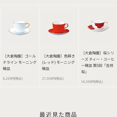
［大倉陶園］桜シリ
［大倉陶園］ゴール
［大倉陶園］色蒔き
ーズ ティー・コーヒ
ドライン モーニング
(レッド) モーニング
ー碗皿 第5回「吉祥
碗皿
碗皿
桜」
8,250円(税込)
27,500円(税込)
16,500円(税込)
最近見た商品