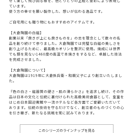
せて楽しく飛び回る様を、色とりどりの上絵と金彩により表現し
ています。
使う方の幸せを願い製作した、想いが伝わる逸品です。
ご自宅用にも贈り物にもおすすめのアイテムです。
【大倉陶園の白磁】
創業以来「良きが上にも良きものを」の志を理念として数々の名
品を創り続けて参りました。大倉陶園では完璧な白磁の美しさを
創り上げるために、最高級カオリンを贅沢に使用。焼成には世界
でも類を見ない1460度の高温で本焼きをするなど、卓越した技法
を完成させました。
【大倉陶園について】
大倉陶園は1919年に大倉孫兵衛・和親父子により創立いたしまし
た。
『色の白さ・磁器質の硬さ・肌の滑らかさ』を追求し続け、その作
品は日本の文化と伝統に裏付けられた高級美術食器として、皇室を
はじめ日本国迎賓館や一流ホテルなど各方面でご愛顧いただいて
おります。伝統の技術を守るだけでなく、創立者のものづくりの心
を引き継ぎ、新たなる挑戦を常に試みております。
このシリーズのラインナップを見る