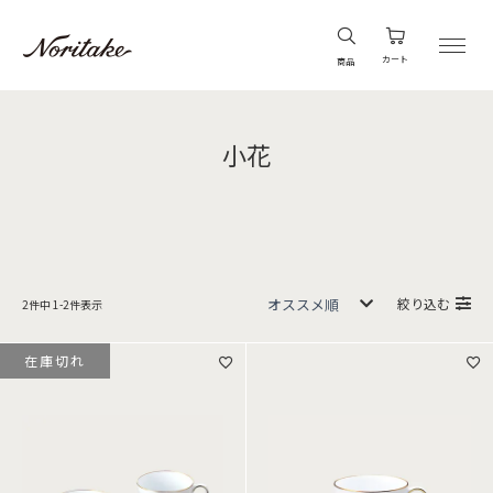
カート
商品
小花
絞り込む
2
件中
1
-
2
件表示
在庫切れ