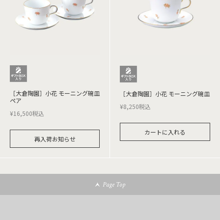
［大倉陶園］小花 モーニング碗皿
［大倉陶園］小花 モーニング碗皿
ペア
¥
8,250
税込
¥
16,500
税込
カートに入れる
再入荷お知らせ
Page Top