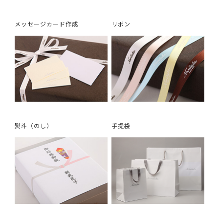
メッセージカード作成
リボン
熨斗（のし）
手提袋