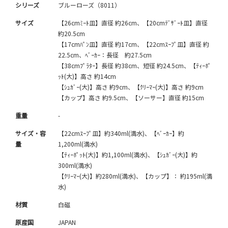
シリーズ
ブルーローズ（8011）
サイズ
【26cmﾐｰﾄ皿】直径 約26cm、【20cmﾃﾞｻﾞｰﾄ皿】直径
約20.5cm
【17cmﾊﾟﾝ皿】直径 約17cm、【22cmｽｰﾌﾟ皿】直径 約
22.5cm、ﾍﾞｰｶｰ：長径 約27.5cm
【38cmﾌﾟﾗﾀｰ】長径 約38cm、短径 約24.5cm、【ﾃｨｰﾎﾟ
ｯﾄ(大)】高さ 約14cm
【ｼｭｶﾞｰ(大)】高さ 約9cm、【ｸﾘｰﾏｰ(大)】高さ 約9cm
【カップ】高さ 約9.5cm、【ソーサー】直径 約15cm
重量
-
サイズ・容
【22cmｽｰﾌﾟ皿】約340ml(満水)、【ﾍﾞｰｶｰ】約
量
1,200ml(満水)
【ﾃｨｰﾎﾟｯﾄ(大)】約1,100ml(満水)、【ｼｭｶﾞｰ(大)】約
300ml(満水)
【ｸﾘｰﾏｰ(大)】約280ml(満水)、【カップ】： 約195ml(満
水)
材質
白磁
原産国
JAPAN