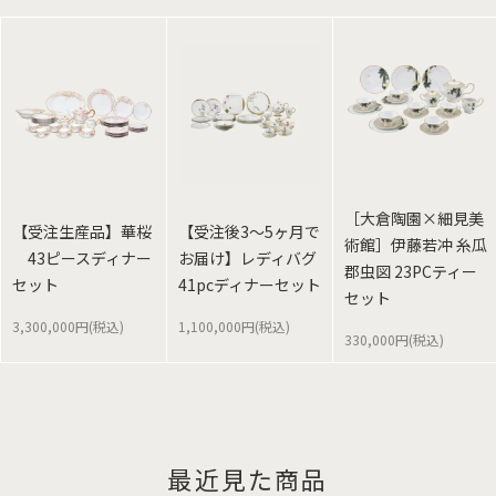
［大倉陶園×細見美
【受注生産品】華桜
【受注後3～5ヶ月で
術館］伊藤若冲 糸瓜
43ピースディナー
お届け】レディバグ
郡虫図 23PCティー
セット
41pcディナーセット
セット
3,300,000円(税込)
1,100,000円(税込)
330,000円(税込)
最近見た商品