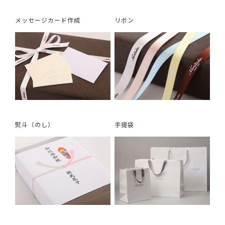
メッセージカード作成
リボン
熨斗（のし）
手提袋