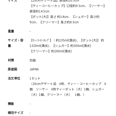
サイズ
【20cmデザート皿】直径約20.5cm
【ティーコーヒーカップ】口径約9.5cm、【ソーサー】
直径約14.5cm
【ポット(大)】高さ 約14cm、【シュガー】高さ約
9cm、【クリーマー】高さ約8.5cm
重量
-
サイズ・容
【ﾃｨｰｺｰﾋｰｶｯﾌﾟ】：約235ml(満水)、【ポット(大)】 約
量
1320ml(満水)、【シュガー】約300ml(満水)
【クリーマー】約280ml(満水)
材質
白磁
原産国
JAPAN
注文単位
1セット
（20cmデザート皿 6枚、ティー・コーヒーカップ 6
個 ソーサー 6枚ティーポット（大）1個、シュガー
（大）1個、クリーマー（大） 1個、）
機能
-
梱包サイズ
-