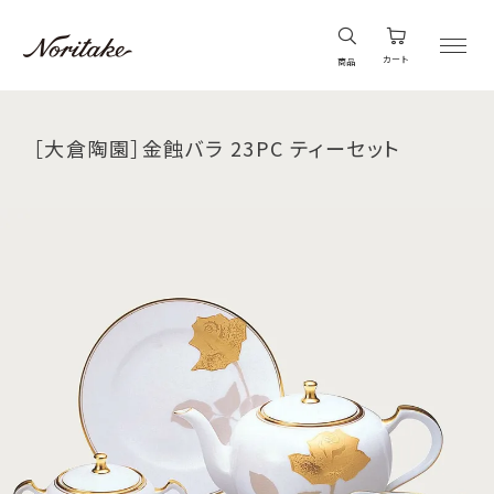
カート
商品
［大倉陶園］金蝕バラ 23PC ティーセット